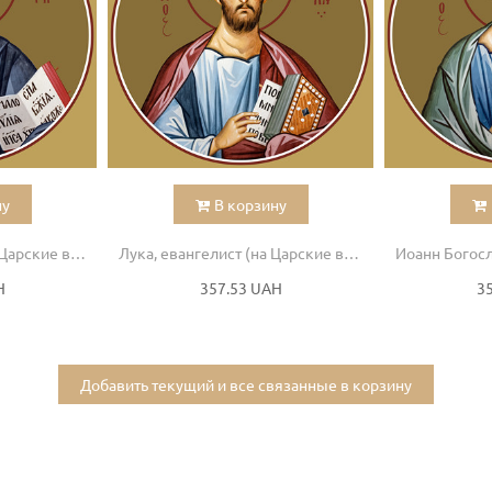
ну
В корзину
Марк, евангелист (на Царские врата)
Лука, евангелист (на Царские врата)
H
357.53 UAH
3
Добавить текущий и все связанные в корзину