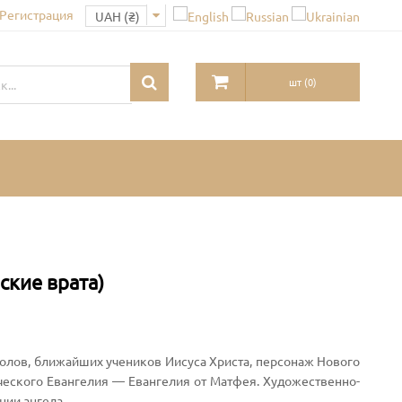
 Регистрация
шт
(
0
)
ские врата)
толов, ближайших учеников Иисуса Христа, персонаж Нового
ического Евангелия — Евангелия от Матфея. Художественно-
нии ангела