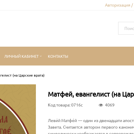
Авторизация /
ЛИЧНЫЙ КАБИНЕТ
КОНТАКТЫ
гелист (на Царские врата)
Матфей, евангелист (на Цар
Код товара: 0716c
4069
Леви́й Матфе́й — один из двенадцати апос
Завета. Считается автором первого канон
символически изображается в сопровожде