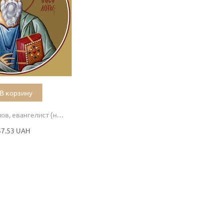
В корзину
Иоанн Богослов, евангелист (на Царские врата)
57.53 UAH