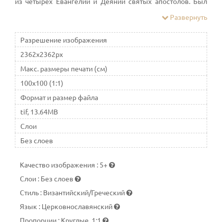
из четырёх Евангелий и Деяний святых апостолов. Был
врачом, возможно, судовым доктором. «Мураториев
Развернуть
канон» сообщает, что Лука также был знатоком права,
поэтому сопровождал апостола Павла в качестве юриста
Разрешение изображения
2362x2362px
Макс. размеры печати (см)
100x100 (1:1)
Формат и размер файла
tif, 13.64MB
Слои
Без слоев
Качество изображения
:
5+
Слои
:
Без слоев
Стиль
:
Византийский/Греческий
Язык
:
Церковнославянский
Пропорции
:
Круглые, 1:1