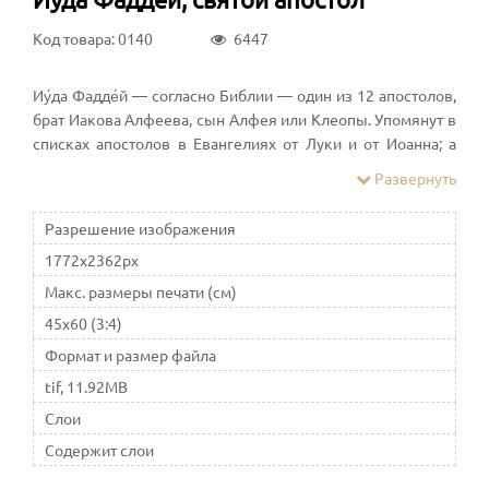
Код товара: 0140
6447
Иу́да Фадде́й — согласно Библии — один из 12 апостолов,
брат Иакова Алфеева, сын Алфея или Клеопы. Упомянут в
списках апостолов в Евангелиях от Луки и от Иоанна; а
также в Деяниях Апостолов. В Евангелии от Иоанна Иуда
Развернуть
на Тайной Вечере задаёт вопрос Иисусу о его грядущем
воскресении
Разрешение изображения
1772x2362px
Макс. размеры печати (см)
45x60 (3:4)
Формат и размер файла
tif, 11.92MB
Слои
Содержит слои