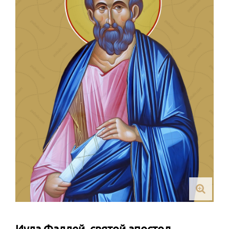
Иуда Фаддей, святой апостол