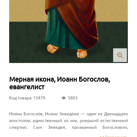
Мерная икона, Иоанн Богослов,
евангелист
Код товара: 13479
5803
Иоа́нн Богосло́в, Иоа́нн Зеведе́ев — один из Двенадцати
апостолов, единственный из них, умерший естественной
смертью. Сын Зеведея, прозванный Богословом,
евангелист, брат Апостола Иакова. В Евангелии от Марка
Развернуть