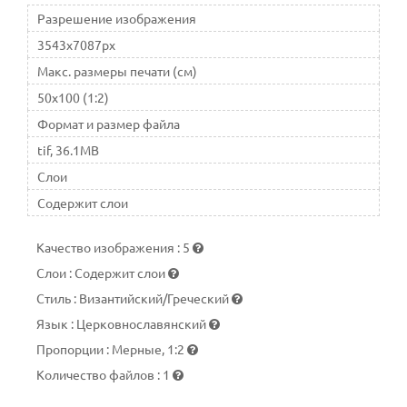
авраамических религиях: в иудаизме, христианстве и
Разрешение изображения
исламе.
3543x7087px
Макс. размеры печати (см)
50x100 (1:2)
Формат и размер файла
tif, 36.1MB
Слои
Содержит слои
Качество изображения
:
5
Слои
:
Содержит слои
Стиль
:
Византийский/Греческий
Язык
:
Церковнославянский
Пропорции
:
Мерные, 1:2
Количество файлов
:
1