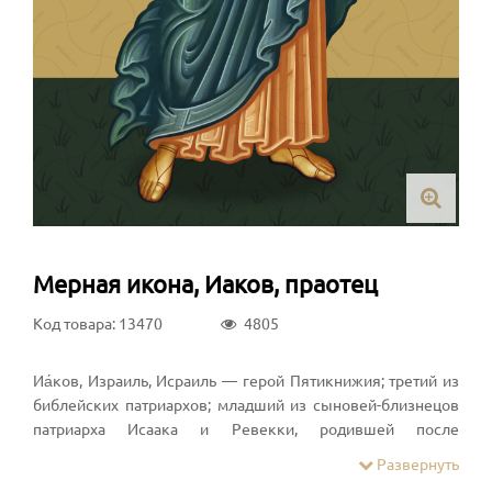
Мерная икона, Иаков, праотец
Код товара: 13470
4805
Иа́ков, Израиль, Исраиль — герой Пятикнижия; третий из
библейских патриархов; младший из сыновей-близнецов
патриарха Исаака и Ревекки, родившей после
двадцатилетнего бесплодного брака. Отец 12 сыновей,
Развернуть
родоначальников колен Израилевых. Почитается во всех