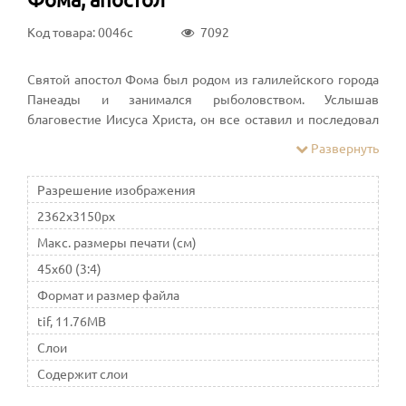
Код товара: 0046c
7092
Святой апостол Фома был родом из галилейского города
Панеады и занимался рыболовством. Услышав
благовестие Иисуса Христа, он все оставил и последовал
за Ним. Апостол Фома входит в число Двоенадесятицы
Развернуть
святых апостолов, 12 учеников Спасителя.
Разрешение изображения
2362x3150px
Макс. размеры печати (см)
45x60 (3:4)
Формат и размер файла
tif, 11.76MB
Слои
Содержит слои