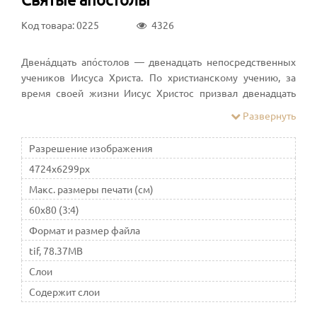
Код товара: 0225
4326
Двена́дцать апо́столов — двенадцать непосредственных
учеников Иисуса Христа. По христианскому учению, за
время своей жизни Иисус Христос призвал двенадцать
учеников, чтобы они были с ним, возвещали Евангелие и
Развернуть
изгоняли бесов (Мк. 3:14) и говорили от его имени (Мк.
6:6–13). В силу власти, которой наделил их Христос («Кто
Разрешение изображения
принимает вас, принимает Меня; а кто принимает Меня,
4724x6299px
принимает Пославшего Меня», Мф. 10:40), после
Воскресения Христова и сошествия на них Святого Духа
Макс. размеры печати (см)
апостолы начинают устройство Христианской церкви.
60x80 (3:4)
Формат и размер файла
tif, 78.37MB
Слои
Содержит слои