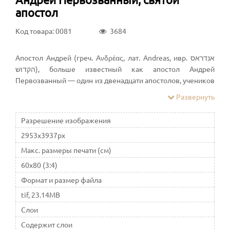
апостол
Код товара: 0081
3684
Апостол Андрей (греч. Ανδρέας, лат. Andreas, ивр. ‏אנדראס
הקדוש‏‎), больше известный как апостол Андрей
Первозванный — один из двенадцати апостолов, учеников
Иисуса Христа; первым, согласно Евангелию от Иоанна,
Развернуть
был призван Иисусом Христом, поэтому назван
Первозванным. В списках апостолов, приводимых в
Разрешение изображения
Евангелиях от Матфея и Луки, занимает второе место
2953x3937px
после своего брата, апостола Петра, но в Евангелии от
Марка — четвёртое место. Персонаж книг Нового Завета.
Макс. размеры печати (см)
60x80 (3:4)
Формат и размер файла
tif, 23.14MB
Слои
Содержит слои