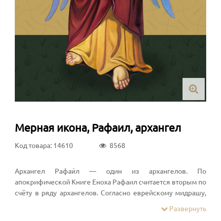
Мерная икона, Рафаил, архангел
Код товара: 14610
8568
Архангел Рафаи́л — один из архангелов. По
апокрифической Книге Еноха Рафаил считается вторым по
счёту в ряду архангелов. Согласно еврейскому мидрашу,
Рафаил снял боль, которую испытывал Авраам после того,
Развернуть
как сделал себе обрезание.