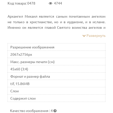
Код товара: 0478
4744
Архангел Михаил является самым почитаемым ангелом
не только в христианстве, но и в иудаизме, и в исламе.
Именно он является главой Святого воинства ангелов и
архангелов, из-за этого его именуют архистратигом.
Развернуть
Обратившись с молитвой к Святому Михаилу можно
вооружиться поддержкой могущественного заступника
Разрешение изображения
Источник
2067x2756px
Макс. размеры печати (см)
45x60 (3:4)
Формат и размер файла
tif, 15.86MB
Слои
Содержит слои
Качество изображения
:
4