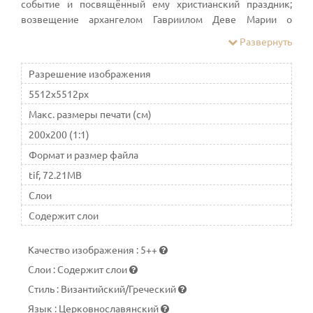
событие и посвящённый ему христианский праздник;
возвещение архангелом Гавриилом Деве Марии о
будущем рождении по плоти от неё Иисуса Христа. В
Развернуть
православии принадлежит к числу двунадесятых
праздников
Разрешение изображения
5512x5512px
Макс. размеры печати (см)
200x200 (1:1)
Формат и размер файла
tif, 72.21MB
Слои
Содержит слои
Качество изображения
:
5++
Слои
:
Содержит слои
Стиль
:
Византийский/Греческий
Язык
:
Церковнославянский