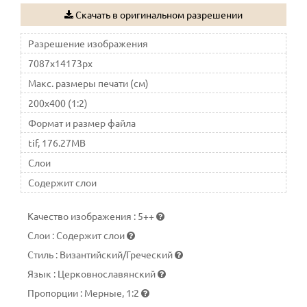
человек сохраняет в себе любовь к Богу и истинную веру
Скачать в оригинальном разрешении
перед Ним
Разрешение изображения
7087x14173px
Макс. размеры печати (см)
200x400 (1:2)
Формат и размер файла
tif, 176.27MB
Слои
Содержит слои
Качество изображения
:
5++
Слои
:
Содержит слои
Стиль
:
Византийский/Греческий
Язык
:
Церковнославянский
Пропорции
:
Мерные, 1:2