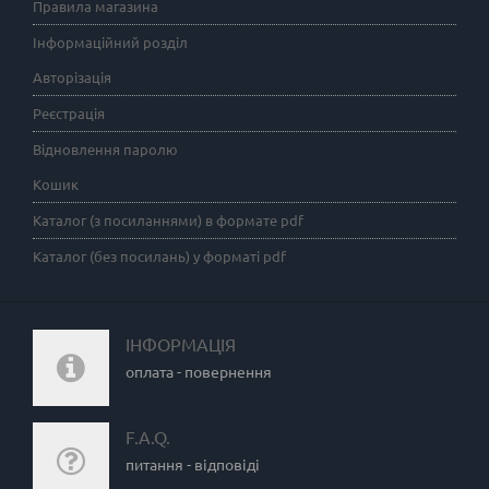
Правила магазина
Інформаційний розділ
Авторізація
Реєстрація
Відновлення паролю
Кошик
Каталог (з посиланнями) в формате pdf
Каталог (без посилань) у форматі pdf
ІНФОРМАЦІЯ
оплата - повернення
F.A.Q.
питання - відповіді