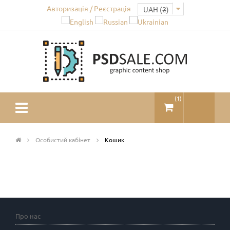
Авторизація / Реєстрація
(
1
)
Особистий кабінет
Кошик
Про нас