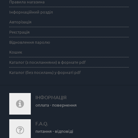
Правила магазина
Інформаційний розділ
Авторізація
Реєстрація
Відновлення паролю
Кошик
Каталог (з посиланнями) в формате pdf
Каталог (без посилань) у форматі pdf
ІНФОРМАЦІЯ
оплата - повернення
F.A.Q.
питання - відповіді