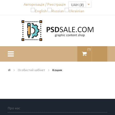
Авторизація / Реєстрація
(
1
)
Особистий кабінет
Кошик
Про нас