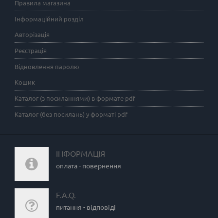
Правила магазина
Інформаційний розділ
Авторізація
Реєстрація
Відновлення паролю
Кошик
Каталог (з посиланнями) в формате pdf
Каталог (без посилань) у форматі pdf
ІНФОРМАЦІЯ
оплата - повернення
F.A.Q.
питання - відповіді