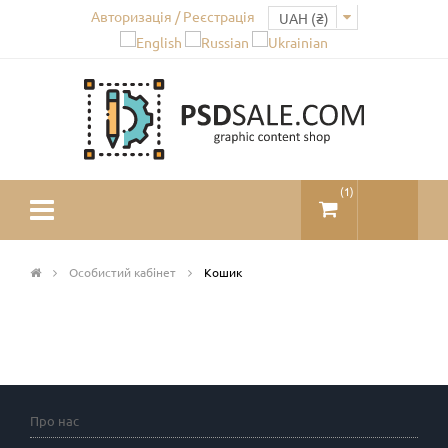
Авторизація / Реєстрація
(
1
)
Особистий кабінет
Кошик
Про нас