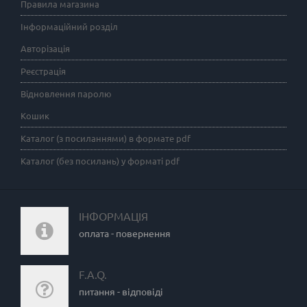
Правила магазина
Інформаційний розділ
Авторізація
Реєстрація
Відновлення паролю
Кошик
Каталог (з посиланнями) в формате pdf
Каталог (без посилань) у форматі pdf
ІНФОРМАЦІЯ
оплата - повернення
F.A.Q.
питання - відповіді