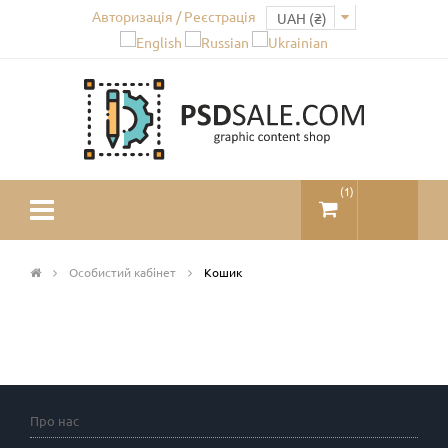
Авторизація / Реєстрація
(
1
)
Особистий кабінет
Кошик
Про нас