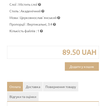
Слої
:
Містить слої
Стиль
:
Академічний
Мова
:
Церковнослав`янський
Пропорції
:
Вертикальні, 3:4
Кількість файлів
:
1
89.50 UAH
Додати у кошик
Оплата
Доставка
Повернення товару
Відгуки та оцінки