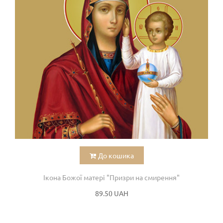
До кошика
Ікона Божої матері "Призри на смирення"
89.50 UAH