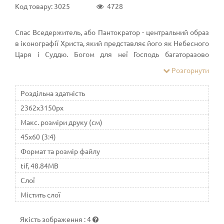
Код товару: 3025
4728
Спас Вседержитель, або Пантократор - центральний образ
в іконографії Христа, який представляє його як Небесного
Царя і Суддю. Богом для неї Господь багаторазово
іменується в Старому і Новому Завіті. Спаситель може
Розгорнути
зображуватися в зростання, сидячи на троні, по пояс, або
погрудні
Роздільна здатність
2362x3150px
Макс. розміри друку (см)
45x60 (3:4)
Формат та розмір файлу
tif, 48.84MB
Слої
Містить слої
Якість зображення
:
4