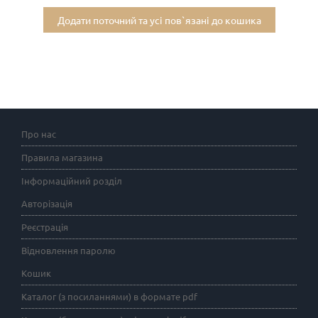
Додати поточний та усі пов`язані до кошика
Про нас
Правила магазина
Інформаційний розділ
Авторізація
Реєстрація
Відновлення паролю
Кошик
Каталог (з посиланнями) в формате pdf