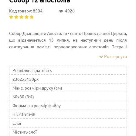
Код товару: 8504
4926
Собор Дванадцяти Апостолів - свято Православної Церкви,
що відзначається 13 липня, на наступний день після
святкування пам'яті первоверховних апостолів Петра і
Павла. Перші згадки про даному святі зустрічаються з IV
Розгорнути
століття
Роздільна здатність
2362x3150px
Макс. розміри друку (см)
60x80 (3:4)
Формат та розмір файлу
tif, 23.91MB
Слої
Містить слої