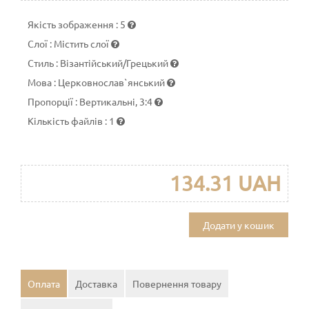
Якість зображення
:
5
Слої
:
Містить слої
Стиль
:
Візантійський/Грецький
Мова
:
Церковнослав`янський
Пропорції
:
Вертикальні, 3:4
Кількість файлів
:
1
134.31 UAH
Додати у кошик
Оплата
Доставка
Повернення товару