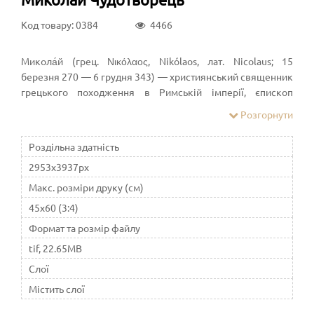
Код товару: 0384
4466
Микола́й (грец. Νικόλαος, Nikólaos, лат. Nicolaus; 15
березня 270 — 6 грудня 343) — християнський священник
грецького походження в Римській імперії, єпископ
Мирський Константинопольської Церкви, святий.
Розгорнути
Народився у Патарі, Лікія, Римська імперія. У молодості
здійснив паломництво до Єгипту та Святої Землі. Невдовзі
Роздільна здатність
після повернення став єпископом у Мирі. Зазнав гонінь за
2953x3937px
правління римського імператора Діоклетіана, був
ув'язнений. Звільнений у часи імператора Костянтина.
Макс. розміри друку (см)
Ймовірно, брав участь у Першому Нікейському соборі
45x60 (3:4)
(325; проте старі списки єпископів-учасників не згадують
Формат та розмір файлу
його імені). Помер у Мирі, Лікія. Один із найшанованіших
святих у католицьких, православних і деяких
tif, 22.65MB
протестантських церквах.
Слої
Містить слої