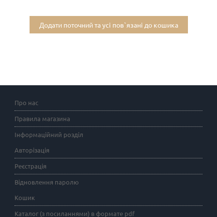
Додати поточний та усі пов`язані до кошика
Про нас
Правила магазина
Інформаційний розділ
Авторізація
Реєстрація
Відновлення паролю
Кошик
Каталог (з посиланнями) в формате pdf