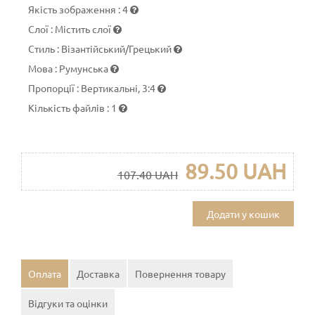
Якість зображення
:
4
Слої
:
Містить слої
Стиль
:
Візантійський/Грецький
Мова
:
Румунська
Пропорції
:
Вертикальні, 3:4
Кількість файлів
:
1
89.50 UAH
107.40 UAH
Додати у кошик
Оплата
Доставка
Повернення товару
Відгуки та оцінки