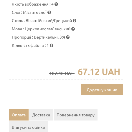
Якість зображення
:
4
Слої
:
Містить слої
Стиль
:
Візантійський/Грецький
Мова
:
Церковнослав`янський
Пропорції
:
Вертикальні, 3:4
Кількість файлів
:
1
67.12 UAH
107.40 UAH
Додати у кошик
Оплата
Доставка
Повернення товару
Відгуки та оцінки