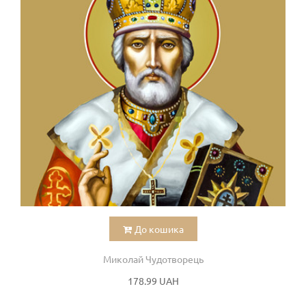
До кошика
Миколай Чудотворець
178.99 UAH