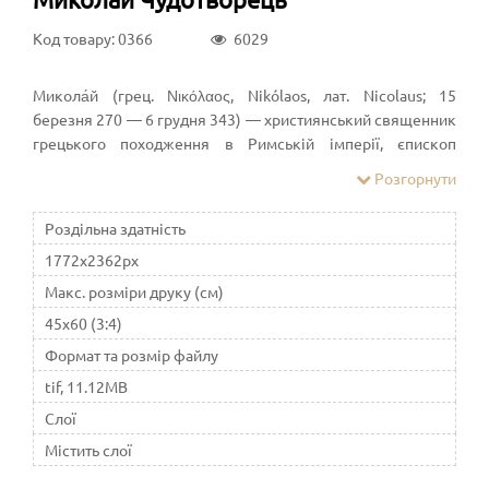
Код товару: 0366
6029
Микола́й (грец. Νικόλαος, Nikólaos, лат. Nicolaus; 15
березня 270 — 6 грудня 343) — християнський священник
грецького походження в Римській імперії, єпископ
Мирський Константинопольської Церкви, святий.
Розгорнути
Народився у Патарі, Лікія, Римська імперія. У молодості
здійснив паломництво до Єгипту та Святої Землі. Невдовзі
Роздільна здатність
після повернення став єпископом у Мирі. Зазнав гонінь за
1772x2362px
правління римського імператора Діоклетіана, був
ув'язнений. Звільнений у часи імператора Костянтина.
Макс. розміри друку (см)
Ймовірно, брав участь у Першому Нікейському соборі
45x60 (3:4)
(325; проте старі списки єпископів-учасників не згадують
Формат та розмір файлу
його імені). Помер у Мирі, Лікія. Один із найшанованіших
святих у католицьких, православних і деяких
tif, 11.12MB
протестантських церквах.
Слої
Містить слої