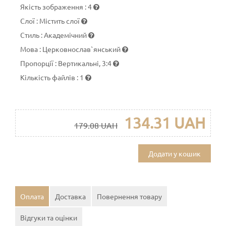
Якість зображення
:
4
Слої
:
Містить слої
Стиль
:
Академічний
Мова
:
Церковнослав`янський
Пропорції
:
Вертикальні, 3:4
Кількість файлів
:
1
134.31 UAH
179.08 UAH
Додати у кошик
Оплата
Доставка
Повернення товару
Відгуки та оцінки