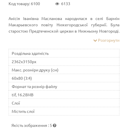
Код товару: 6100
6133
Анісія Іванівна Масланова народилася в селі Бармін
Макарьевского повіту Нижегородської губернії. Була
старостою Предтеченской церкви в Нижньому Новгороді.
Восени 1937 року арештована і звинувачена в участі в
Розгорнути
контрреволюційній церковної повстанської організації.
Винною себе не визнала і показань на інших не дала,
Роздільна здатність
засуджена до розстрілу
2362x3150px
Макс. розміри друку (см)
60x80 (3:4)
Формат та розмір файлу
tif, 16.28MB
Слої
Містить слої
Якість зображення
:
5