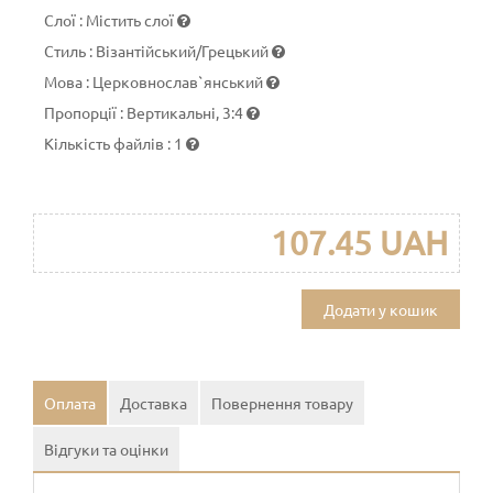
Слої
:
Містить слої
Стиль
:
Візантійський/Грецький
Мова
:
Церковнослав`янський
Пропорції
:
Вертикальні, 3:4
Кількість файлів
:
1
107.45 UAH
Додати у кошик
Оплата
Доставка
Повернення товару
Відгуки та оцінки