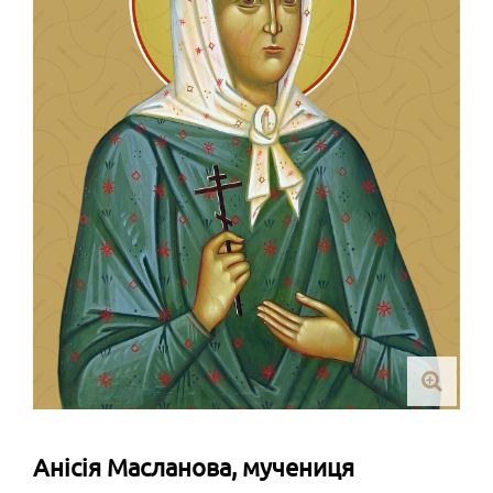
Анісія Масланова, мучениця