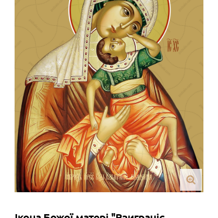
Ікона Божої матері "Взиграніє