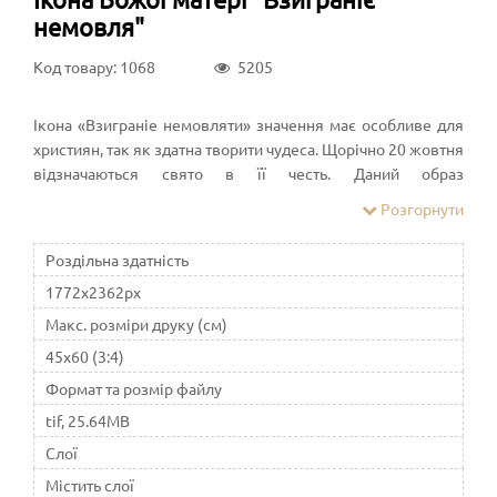
немовля"
Код товару: 1068
5205
Ікона «Взиграніе немовляти» значення має особливе для
християн, так як здатна творити чудеса. Щорічно 20 жовтня
відзначаються свято в її честь. Даний образ
використовують для різних прохань, адже зображення на
Розгорнути
ньому дуже символічно. Дана ікона вважається жіночою,
так як до її допомоги часто звертаються жінки або
Роздільна здатність
подружні пари
1772x2362px
Макс. розміри друку (см)
45x60 (3:4)
Формат та розмір файлу
tif, 25.64MB
Слої
Містить слої