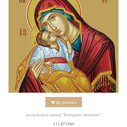
До кошика
Ікона Божої матері "Взиграніє немовля"
111.87 UAH