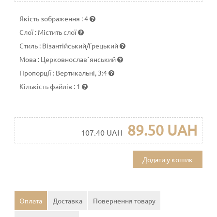
Якість зображення
:
4
Слої
:
Містить слої
Стиль
:
Візантійський/Грецький
Мова
:
Церковнослав`янський
Пропорції
:
Вертикальні, 3:4
Кількість файлів
:
1
89.50 UAH
107.40 UAH
Додати у кошик
Оплата
Доставка
Повернення товару