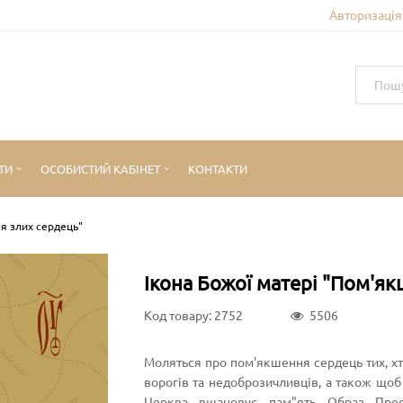
Авторизація 
ТИ
ОСОБИСТИЙ КАБІНЕТ
КОНТАКТИ
я злих сердець"
Ікона Божої матері "Пом'я
Код товару: 2752
5506
Моляться про пом'якшення сердець тих, хто
ворогів та недоброзичливців, а також щоб
Церква вшановує пам"ять Образ Прес