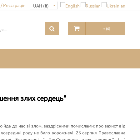
/ Реєстрація
шт
(
0
)
кшення злих сердець"
 йде до нас зі злом, заздрісними помислами; про захист від
 усередині роду не було ворожнечі. 26 серпня Православна
вятої Богородиці " Пом"якшення злих сердець" ( "