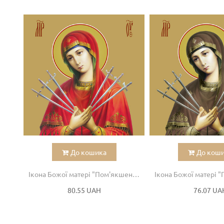
До кошика
До кош
Ікона Божої матері "Пом'якшення злих сердець"
80.55 UAH
76.07 UA