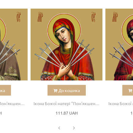
ика
До кошика
Ікона Божої матері "Пом'якшення злих сердець"
Ікона Божої матері "Пом'якшення злих сердець"
H
111.87 UAH
1