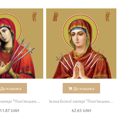
До кошика
До кошика
Ікона Божої матері "Пом'якшення злих сердець"
Ікона Божої матері "Пом'якшення злих сердець"
11.87 UAH
62.65 UAH