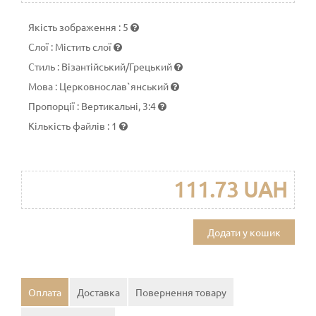
Якість зображення
:
5
Слої
:
Містить слої
Стиль
:
Візантійський/Грецький
Мова
:
Церковнослав`янський
Пропорції
:
Вертикальні, 3:4
Кількість файлів
:
1
111.73 UAH
Додати у кошик
Оплата
Доставка
Повернення товару