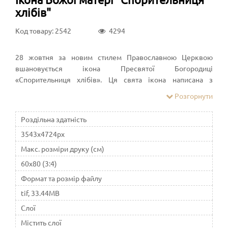
хлібів"
Код товару: 2542
4294
28 жовтня за новим стилем Православною Церквою
вшановується ікона Пресвятої Богородиці
«Спорительниця хлібів». Ця свята ікона написана з
благословення старця Введенської Оптиної пустині
Розгорнути
преподобного Амвросія Оптинського. Отець Амвросій,
великий російський подвижник ХIХ століття, полум'янів
Роздільна здатність
дитячою вірою до Божої Матері. Він особливо шанував всі
3543x4724px
Богородичні свята і в ці дні поглиблював молитву. Іконою
«Спорителька хлібів» преподобний Амвросій благословив
Макс. розміри друку (см)
засновану ним недалеко від Оптиної пустині
60x80 (3:4)
Шамординську жіночу обитель на честь Казанської ікони
Формат та розмір файлу
Божої Матері.
tif, 33.44MB
Слої
Містить слої