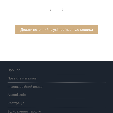
Додати поточний та усі пов`язані до кошика
Про нас
Правила магазина
Інформаційний розділ
Авторізація
Реєстрація
Відновлення паролю