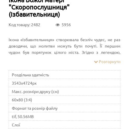
"Скоропослушниця"
(Ізбавительниця)
Код товару: 2482
5956
Ікона «Ізбавительниця» створювала безліч чудес, не раз
доводячи, що молитви можуть бути почуті. Її першим
чудом був порятунок цілого міста. Згідно з легендою,
зображення допомогло жителямгрецького міста Спарта
Розгорнути
протистояти нападу сарани. Негода прийшло раптово, коли
городяни не були готові. Великі зграї комах взялися
Роздільна здатність
винищувати урожай, і люди були приречені на голод і
3543x4724px
вимирання.
Макс. розміри друку (см)
60x80 (3:4)
Формат та розмір файлу
tif, 50.56MB
Слої