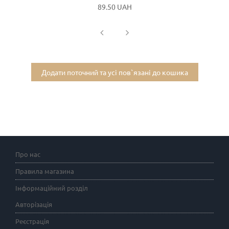
89.50 UAH
Додати поточний та усі пов`язані до кошика
Про нас
Правила магазина
Інформаційний розділ
Авторізація
Реєстрація