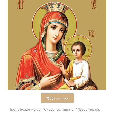
До кошика
Ікона Божої матері "Скоропослушниця" (Ізбавительниця)