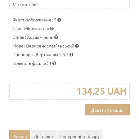
Містить слої
Якість зображення
:
5
Слої
:
Містить слої
Стиль
:
Академічний
Мова
:
Церковнослав`янський
Пропорції
:
Вертикальні, 3:4
Кількість файлів
:
1
134.25 UAH
Додати у кошик
Оплата
Доставка
Повернення товару