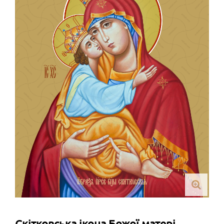
Скітковська ікона Божої матері