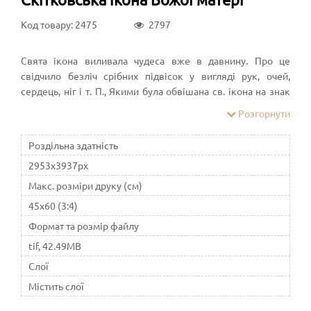
Код товару: 2475
2797
Свята ікона виливала чудеса вже в давнину. Про це
свідчило безліч срібних підвісок у вигляді рук, очей,
сердець, ніг і т. П., Якими була обвішана св. ікона на знак
вдячності за зцілення. Збереглися відомості, що в
Розгорнути
монастир притікали тоді «разния особи з цілої України».
Одні дякували Матір Божу за даровані зцілення, інші
Роздільна здатність
просили у Неї милості; інші робили поминання покійних,
2953x3937px
замовляли Сорокоусти і т. п., і по вірі своїй, отримавши
виконання прохань від Цариці Небесної і насолодившись
Макс. розміри друку (см)
благоліпністю монастирського служіння, їхали додому з
45x60 (3:4)
затишною душею.
Формат та розмір файлу
tif, 42.49MB
Слої
Містить слої