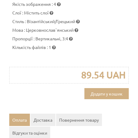
Якість зображення
:
4
Слої
:
Містить слої
Стиль
:
Візантійський/Грецький
Мова
:
Церковнослав`янський
Пропорції
:
Вертикальні, 3:4
Кількість файлів
:
1
89.54 UAH
Додати у кошик
Оплата
Доставка
Повернення товару
Відгуки та оцінки