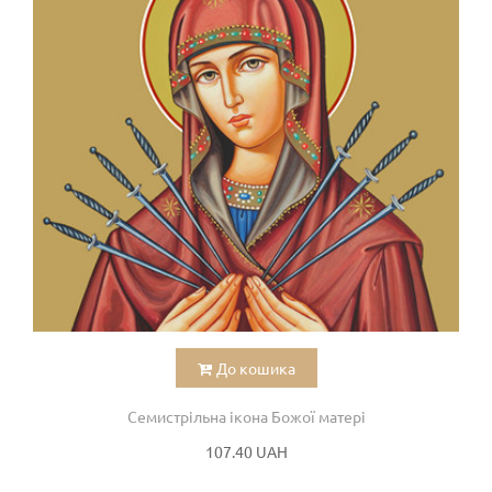
До кошика
Семистрільна ікона Божої матері
107.40 UAH