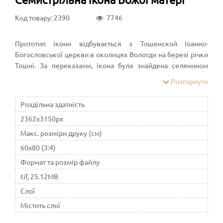
Код товару: 2390
7746
Прототип ікони відбувається з Тошенской Іоанно-
Богословської церкви в околицях Вологди на березі річки
Тошні. За переказами, ікона була знайдена селянином
Кадниковский повіту, який знайшов її на дзвіниці церкви,
Розгорнути
де по ній ходили, приймаючи за дошку. Богородиця
зображена пронизаний сім'ю стрілами. Іконографія
Роздільна здатність
подібна до іконою Богородиці «Пом'якшення злих
2362x3150px
сердець» або «Симеоново проречена», але має свої
особливості - все мечі (стріли) розташовуються зліва і
Макс. розміри друку (см)
праворуч від Богородиці
60x80 (3:4)
Формат та розмір файлу
tif, 25.12MB
Слої
Містить слої