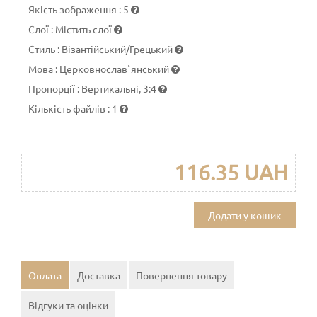
Якість зображення
:
5
Слої
:
Містить слої
Стиль
:
Візантійський/Грецький
Мова
:
Церковнослав`янський
Пропорції
:
Вертикальні, 3:4
Кількість файлів
:
1
116.35 UAH
Додати у кошик
Оплата
Доставка
Повернення товару
Відгуки та оцінки