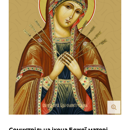
Семистрільна ікона Божої матері