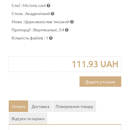
Слої
:
Містить слої
Стиль
:
Академічний
Мова
:
Церковнослав`янський
Пропорції
:
Вертикальні, 3:4
Кількість файлів
:
1
111.93 UAH
Додати у кошик
Оплата
Доставка
Повернення товару
Відгуки та оцінки