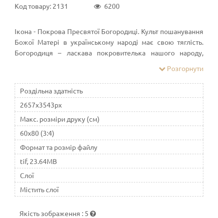
Код товару: 2131
6200
Ікона - Покрова Пресвятої Богородиці. Культ пошанування
Божої Матері в українському народі має свою тяглість.
Богородиця – ласкава покровителька нашого народу,
зокрема матерів, незаміжніх дівчат, у давнину –
Розгорнути
покровителька українського козацтва, а згодом –
Української повстанської армії. Свято Покрови Пресвятої
Роздільна здатність
Богородиці має свою передісторію. Воно було
2657x3543px
встановлено у Візантії на честь визволення
Константинополя від нападників. Зокрема, тут
Макс. розміри друку (см)
натрапляємо на чимало легенд і переказів. Сьогодні
60x80 (3:4)
невідомо, хто був тим нападником, який загрожував місту.
Формат та розмір файлу
Одні джерела свідчать, що це були араби, інші навіть
припускають, що це війська під проводом київського
tif, 23.64MB
князя Аскольда.
Слої
Містить слої
Якість зображення
:
5