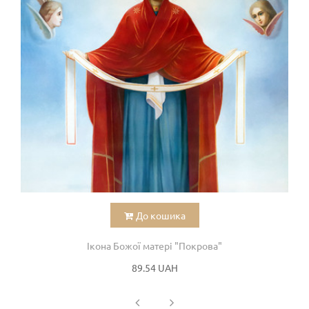
До кошика
Ікона Божої матері "Покрова"
89.54 UAH