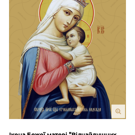
Ікона Божої матері "Відчайдушних