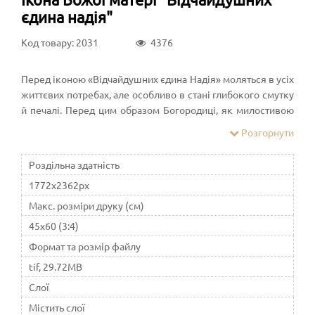
єдина надія"
Код товару: 2031
4376
Перед іконою «Відчайдушних єдина Надія» моляться в усіх
життєвих потребах, але особливо в стані глибокого смутку
й печалі. Перед цим образом Богородиці, як милостивою
Пані, моляться про примноження любові. До Неї
Розгорнути
прибігають при нападах ворогів видимих і невидимих.
Вона здатна пом'якшити зле серце, посилає тим, хто
Роздільна здатність
просить терпіння в стражданнях і поневіряння, оберігає
1772x2362px
людину від заздрості і рятує від гріха сріблолюбства
Макс. розміри друку (см)
45x60 (3:4)
Формат та розмір файлу
tif, 29.72MB
Слої
Містить слої