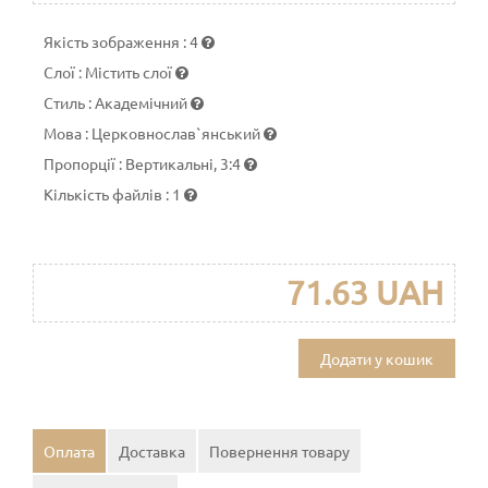
Якість зображення
:
4
Слої
:
Містить слої
Стиль
:
Академічний
Мова
:
Церковнослав`янський
Пропорції
:
Вертикальні, 3:4
Кількість файлів
:
1
71.63 UAH
Додати у кошик
Оплата
Доставка
Повернення товару