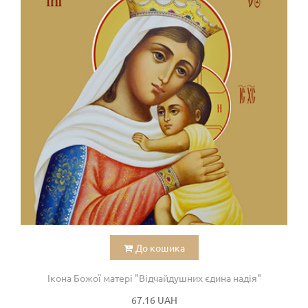
До кошика
Ікона Божої матері "Відчайдушних єдина надія"
67.16 UAH