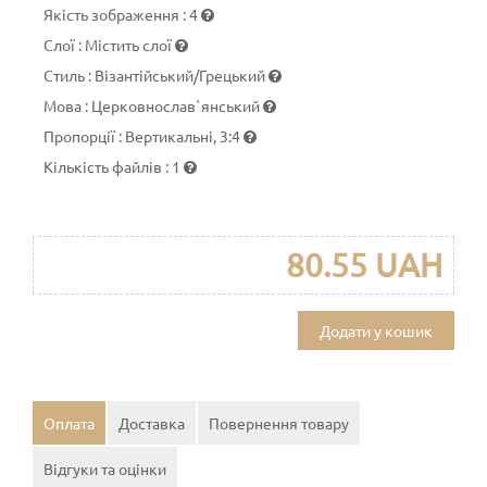
Якість зображення
:
4
Слої
:
Містить слої
Стиль
:
Візантійський/Грецький
Мова
:
Церковнослав`янський
Пропорції
:
Вертикальні, 3:4
Кількість файлів
:
1
80.55 UAH
Додати у кошик
Оплата
Доставка
Повернення товару
Відгуки та оцінки