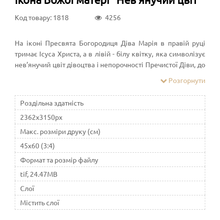
Код товару: 1818
4256
На іконі Пресвята Богородиця Діва Марія в правій руці
тримає Ісуса Христа, а в лівій - білу квітку, яка символізує
нев’янучий цвіт дівоцтва і непорочності Пречистої Діви, до
Якої так і звертається Свята Церква: "Ти єси Корінь
Розгорнути
дівування і Нев'янучий Колір чистоти". Належить до типу
Одигітрія. Символіка квітки пов’язана в іконописі в першу
Роздільна здатність
чергу із праобразом Богородиці. Одна з перших згадок –
2362x3150px
розквітлий жезл Аарона (Чис.17:23), який уподібнюється
чудесному народженню Божої Матері від престарілих
Макс. розміри друку (см)
батьків, а саме цвітіння – втіленню Христа.
45x60 (3:4)
Формат та розмір файлу
tif, 24.47MB
Слої
Містить слої