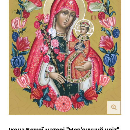
Ікона Божої матері "Нев'янучий цвіт"