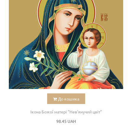
До кошика
Ікона Божої матері "Нев'янучий цвіт"
98.45 UAH