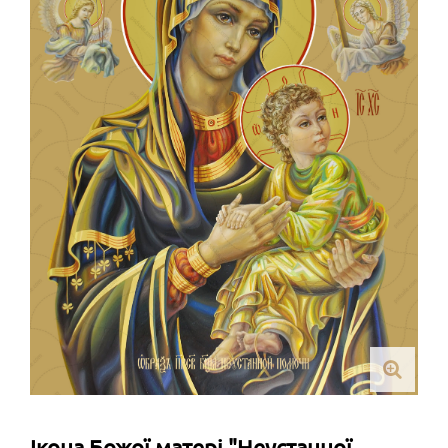
Ікона Божої матері "Неустанної