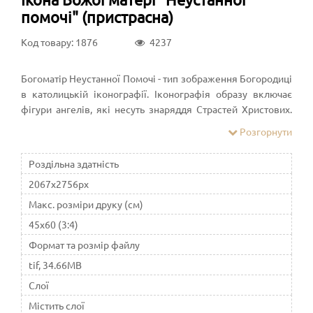
помочі" (пристрасна)
Код товару: 1876
4237
Богоматір Неустанної Помочі - тип зображення Богородиці
в католицькій іконографії. Іконографія образу включає
фігури ангелів, які несуть знаряддя Страстей Христових.
Аналогічний іконографічний тип існує і в Православної
Розгорнути
церкви, це Страсна ікона Божої Матері
Роздільна здатність
2067x2756px
Макс. розміри друку (см)
45x60 (3:4)
Формат та розмір файлу
tif, 34.66MB
Слої
Містить слої