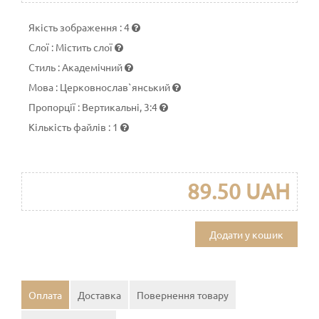
Якість зображення
:
4
Слої
:
Містить слої
Стиль
:
Академічний
Мова
:
Церковнослав`янський
Пропорції
:
Вертикальні, 3:4
Кількість файлів
:
1
89.50 UAH
Додати у кошик
Оплата
Доставка
Повернення товару