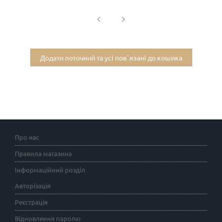
Додати поточний та усі пов`язані до кошика
Про нас
Правила магазина
Інформаційний розділ
Авторізація
Реєстрація
Відновлення паролю