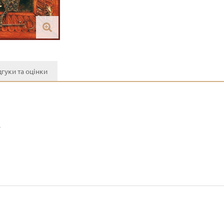
дгуки та оцінки
y