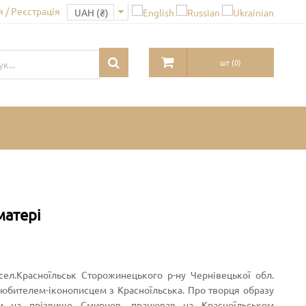
 / Реєстрація
шт
(
0
)
матері
ел.Красноїльськ Сторожинецького р-ну Чернівецької обл.
. любителем-іконописцем з Красноїльська. Про творця образу
м на прізвище Смирнов, працював на Красноїльськом