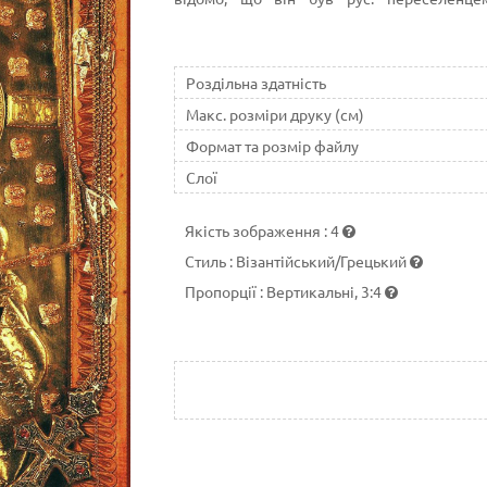
деревообробному комбінаті. Багато віруючих
ч. через те, що іконописець часто не брав 
Роздільна здатність
Макс. розміри друку (см)
Формат та розмір файлу
Слої
Якість зображення
:
4
Стиль
:
Візантійський/Грецький
Пропорції
:
Вертикальні, 3:4