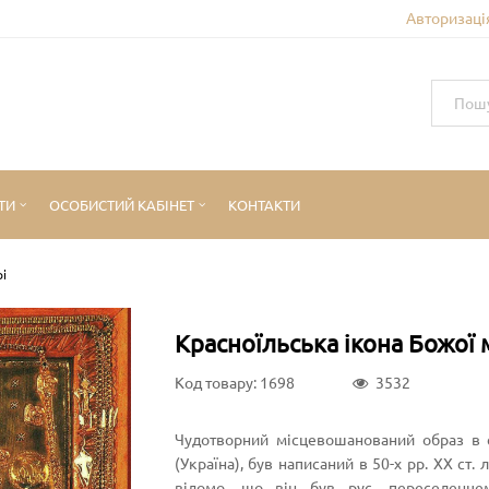
Авторизація
ТИ
ОСОБИСТИЙ КАБІНЕТ
КОНТАКТИ
рі
Красноїльська ікона Божої 
Код товару: 1698
3532
Чудотворний місцевошанований образ в с
(Україна), був написаний в 50-х рр. XX ст
відомо, що він був рус. переселенце