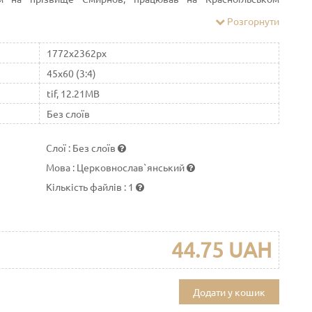
 охоче зверталися до нього з проханням написати ікону, в т.
Розгорнути
плату за працю, працюючи на славу Божу
1772x2362px
45x60 (3:4)
tif, 12.21MB
Без слоїв
Слої
:
Без слоїв
Мова
:
Церковнослав`янський
Кількість файлів
:
1
44.75 UAH
Додати у кошик