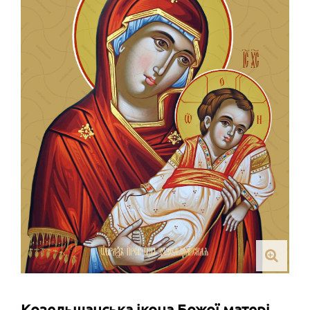
Козельщанська ікона Божої матері