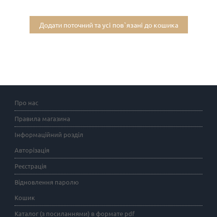
Додати поточний та усі пов`язані до кошика
Про нас
Правила магазина
Інформаційний розділ
Авторізація
Реєстрація
Відновлення паролю
Кошик
Каталог (з посиланнями) в формате pdf