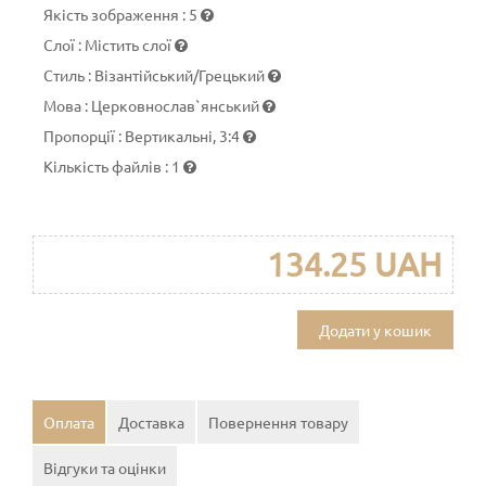
Якість зображення
:
5
Слої
:
Містить слої
Стиль
:
Візантійський/Грецький
Мова
:
Церковнослав`янський
Пропорції
:
Вертикальні, 3:4
Кількість файлів
:
1
134.25 UAH
Додати у кошик
Оплата
Доставка
Повернення товару
Відгуки та оцінки