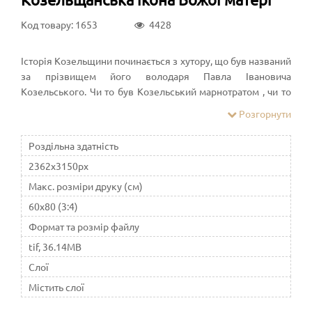
Код товару: 1653
4428
Історія Козельщини починається з хутору, що був названий
за прізвищем його володаря Павла Івановича
Козельського. Чи то був Козельський марнотратом , чи то
не вмів добре хазяйнувати, але з невідомих причин заклав
Розгорнути
він маєток за борг у московський Державний банк.
Заборгував і Остроградському, тож у рахунок боргів
Роздільна здатність
відписав і маєток Софії – доньці математика М. В.
2362x3150px
Остроградського, яка вже була дружиною Капніста. Цей
родовитий вельможа був сином колишнього
Макс. розміри друку (см)
московського губернатора Івана Васильовича Капніста -
60x80 (3:4)
нащадка відомого російського письменника Капніста.
Формат та розмір файлу
tif, 36.14MB
Слої
Містить слої