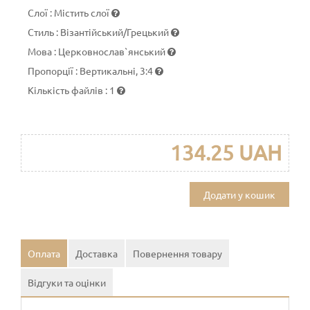
Слої
:
Містить слої
Стиль
:
Візантійський/Грецький
Мова
:
Церковнослав`янський
Пропорції
:
Вертикальні, 3:4
Кількість файлів
:
1
134.25 UAH
Додати у кошик
Оплата
Доставка
Повернення товару
Відгуки та оцінки