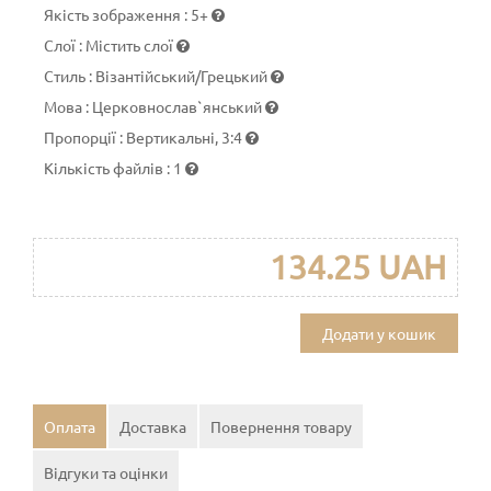
Якість зображення
:
5+
Слої
:
Містить слої
Стиль
:
Візантійський/Грецький
Мова
:
Церковнослав`янський
Пропорції
:
Вертикальні, 3:4
Кількість файлів
:
1
134.25 UAH
Додати у кошик
Оплата
Доставка
Повернення товару
Відгуки та оцінки