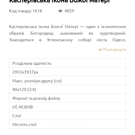
Код товару: 1618
4859
Касперовська ікона Божої Матері — один з іконописних
образів Богородиці, шанований як чудотворний.
Знаходиться в Успенському соборі міста Одеси.
Святкування 12 липня, 14 жовтня і в середу Великоднього
Розгорнути
тижня, а також в перший день Петрового посту.
Касперівський образ Богородиці — це невелика ікона,
Роздільна здатність
написана на полотні та наклєєнна на дошку. Ікона подібна
2953x3937px
до Корсунської ікони Божої Матері і в сучасному іконописі
ці два образи практично неможливо розрізнити.
Макс. розміри друку (см)
90x120 (3:4)
Формат та розмір файлу
tif, 40.8MB
Слої
Містить слої