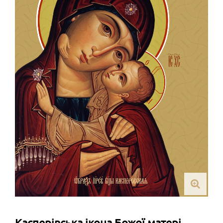
Касперівська ікона Божої матері