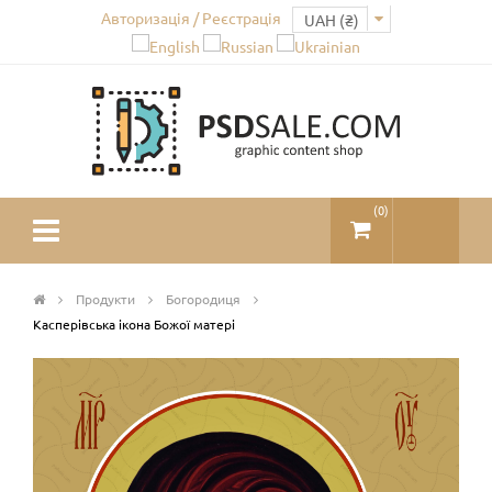
Авторизація / Реєстрація
(
0
)
Продукти
Богородиця
Касперівська ікона Божої матері