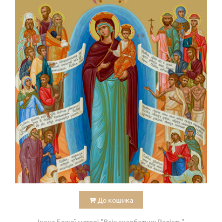
До кошика
Ікона Божої матері "Всіх скорботних Радість"