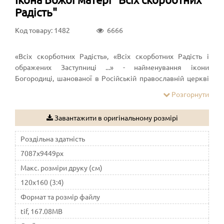
Радість"
Код товару: 1482
6666
«Всіх скорботних Радість», «Всіх скорботних Радість і
ображених Заступниці ...» - найменування ікони
Богородиці, шанованої в Російській православній церкві
чудотворної. Відома в різних списках
Розгорнути
Завантажити в оригінальному розмірі
Роздільна здатність
7087x9449px
Макс. розміри друку (см)
120x160 (3:4)
Формат та розмір файлу
tif, 167.08MB