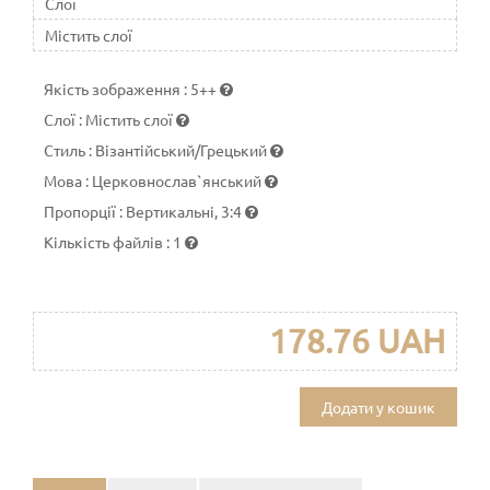
Слої
Містить слої
Якість зображення
:
5++
Слої
:
Містить слої
Стиль
:
Візантійський/Грецький
Мова
:
Церковнослав`янський
Пропорції
:
Вертикальні, 3:4
Кількість файлів
:
1
178.76 UAH
Додати у кошик