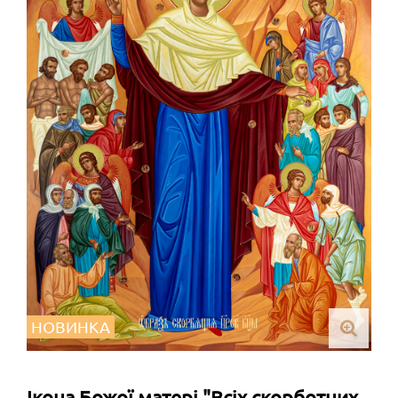
НОВИНКА
Ікона Божої матері "Всіх скорботних