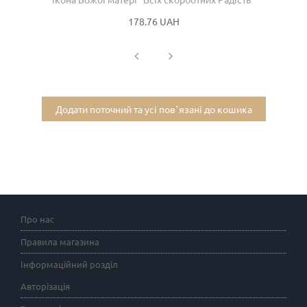
178.76 UAH
Додати поточний та усі пов`язані до кошика
Про нас
Правила магазина
Інформаційний розділ
Авторізація