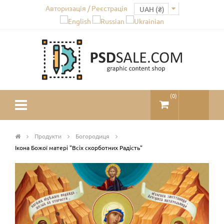
Авторизація / Реєстрація
(
0
)
Продукти
Богородиця
Ікона Божої матері "Всіх скорботних Радість"