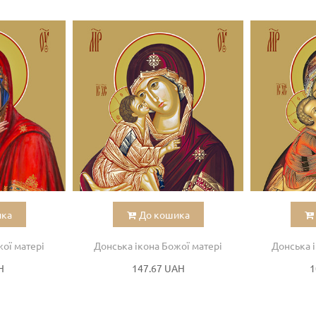
ика
До кошика
ої матері
Донська ікона Божої матері
Донська і
H
147.67 UAH
1