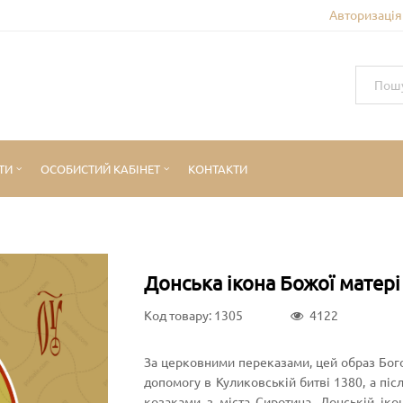
Авторизація 
ТИ
ОСОБИСТИЙ КАБІНЕТ
КОНТАКТИ
Донська ікона Божої матері
Код товару: 1305
4122
За церковними переказами, цей образ Бого
допомогу в Куликовській битві 1380, а пі
козаками з міста Сиротина. Донській іко