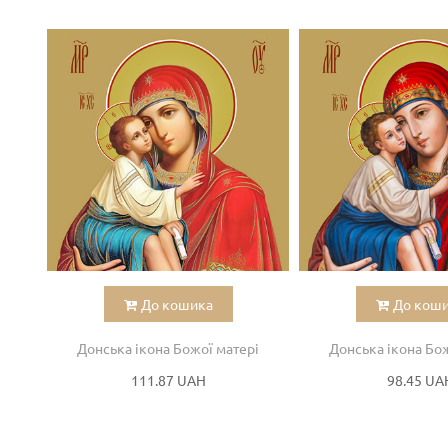
До кошика
До кош
Донська ікона Божої матері
Донська ікона Бож
111.87 UAH
98.45 UA