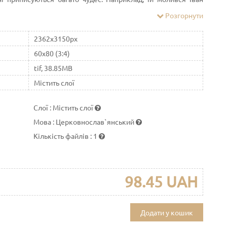
казанським походом, а потім звільнив Москву від військ
Розгорнути
ьо пов'язують з заступництвом Божої Матері.
2362x3150px
60x80 (3:4)
tif, 38.85MB
Містить слої
Слої
:
Містить слої
Мова
:
Церковнослав`янський
Кількість файлів
:
1
98.45 UAH
Додати у кошик