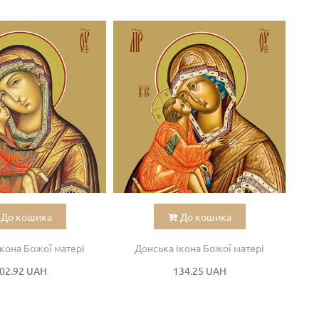
До кошика
До кошика
кона Божої матері
Донська ікона Божої матері
02.92 UAH
134.25 UAH