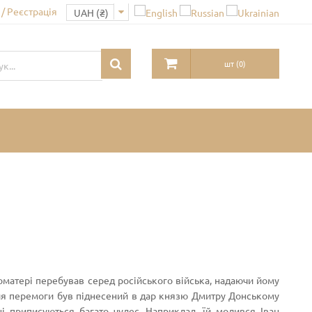
/ Реєстрація
шт
(
0
)
матері перебував серед російського війська, надаючи йому
сля перемоги був піднесений в дар князю Дмитру Донському
ні приписуються багато чудес. Наприклад, їй молився Іван