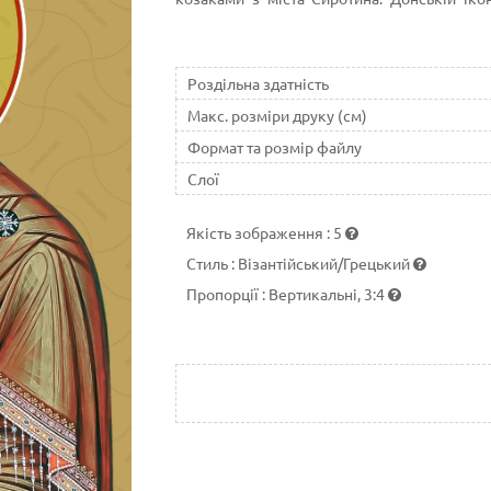
Грозний в середині XVI століття перед 
татарського хана. Цю перемогу безпосередн
Роздільна здатність
Макс. розміри друку (см)
Формат та розмір файлу
Слої
Якість зображення
:
5
Стиль
:
Візантійський/Грецький
Пропорції
:
Вертикальні, 3:4