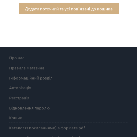
Додати поточний та усі пов`язані до кошика
Про нас
Правила магазина
Інформаційний розділ
Авторізація
Реєстрація
Відновлення паролю
Кошик
Каталог (з посиланнями) в формате pdf