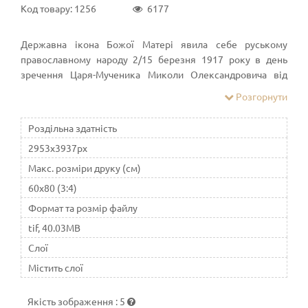
Код товару: 1256
6177
Державна ікона Божої Матері явила себе руському
православному народу 2/15 березня 1917 року в день
зречення Царя-Мученика Миколи Олександровича від
Престолу. Незабаром всю Росію облетіла звістка, що саме
Розгорнути
в той день у селі Коломенському під Москвою відбулося
явлення нової ікони Божої Матері, названої "Державною",
Роздільна здатність
тому що Цариця Небесна була зображена на цій іконі як
2953x3937px
Цариця земна.
Макс. розміри друку (см)
60x80 (3:4)
Формат та розмір файлу
tif, 40.03MB
Слої
Містить слої
Якість зображення
:
5