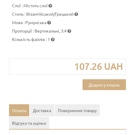
Слої
:
Містить слої
Стиль
:
Візантійський/Грецький
Мова
:
Румунська
Пропорції
:
Вертикальні, 3:4
Кількість файлів
:
1
107.26 UAH
Додати у кошик
Оплата
Доставка
Повернення товару
Відгуки та оцінки