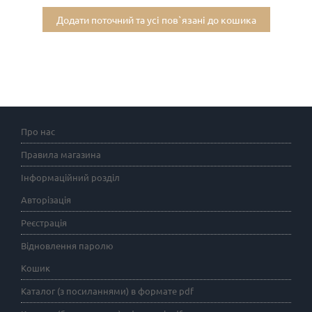
Додати поточний та усі пов`язані до кошика
Про нас
Правила магазина
Інформаційний розділ
Авторізація
Реєстрація
Відновлення паролю
Кошик
Каталог (з посиланнями) в формате pdf