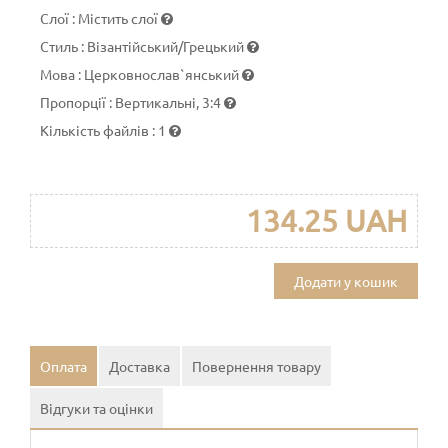
Слої
:
Містить слої
Стиль
:
Візантійський/Грецький
Мова
:
Церковнослав`янський
Пропорції
:
Вертикальні, 3:4
Кількість файлів
:
1
134.25 UAH
Додати у кошик
Оплата
Доставка
Повернення товару
Відгуки та оцінки