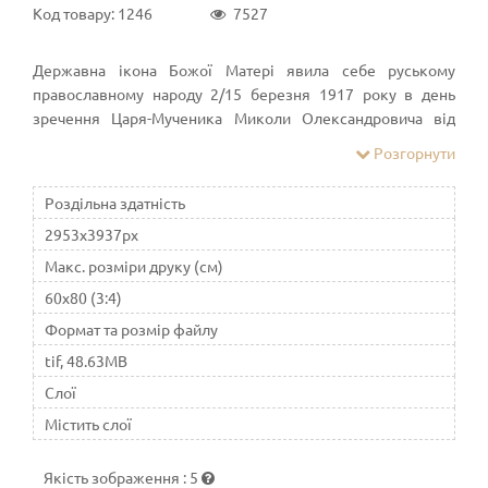
Код товару: 1246
7527
Державна ікона Божої Матері явила себе руському
православному народу 2/15 березня 1917 року в день
зречення Царя-Мученика Миколи Олександровича від
Престолу. Незабаром всю Росію облетіла звістка, що саме
Розгорнути
в той день у селі Коломенському під Москвою відбулося
явлення нової ікони Божої Матері, названої "Державною",
Роздільна здатність
тому що Цариця Небесна була зображена на цій іконі як
2953x3937px
Цариця земна.
Макс. розміри друку (см)
60x80 (3:4)
Формат та розмір файлу
tif, 48.63MB
Слої
Містить слої
Якість зображення
:
5