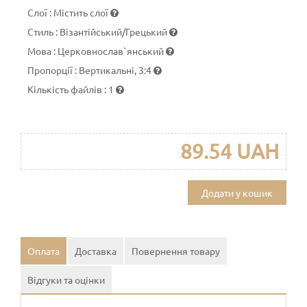
Слої
:
Містить слої
Стиль
:
Візантійський/Грецький
Мова
:
Церковнослав`янський
Пропорції
:
Вертикальні, 3:4
Кількість файлів
:
1
89.54 UAH
Додати у кошик
Оплата
Доставка
Повернення товару
Відгуки та оцінки