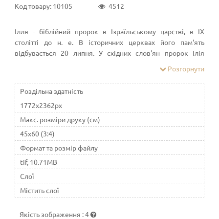
Код товару: 10105
4512
Ілля - біблійний пророк в Ізраїльському царстві, в IX
столітті до н. е. В історичних церквах його пам'ять
відбувається 20 липня. У східних слов'ян пророк Ілія
користувався особливим шануванням. У християнстві є
Розгорнути
найбільш шанованим старозавітним святим
Роздільна здатність
1772x2362px
Макс. розміри друку (см)
45x60 (3:4)
Формат та розмір файлу
tif, 10.71MB
Слої
Містить слої
Якість зображення
:
4