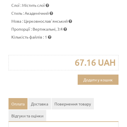
Слої
:
Містить слої
Стиль
:
Академічний
Мова
:
Церковнослав`янський
Пропорції
:
Вертикальні, 3:4
Кількість файлів
:
1
67.16 UAH
Додати у кошик
Оплата
Доставка
Повернення товару
Відгуки та оцінки