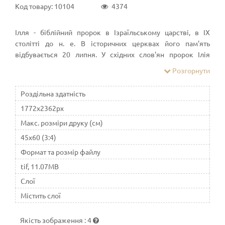
Код товару: 10104
4374
Ілля - біблійний пророк в Ізраїльському царстві, в IX
столітті до н. е. В історичних церквах його пам'ять
відбувається 20 липня. У східних слов'ян пророк Ілія
користувався особливим шануванням. У християнстві є
Розгорнути
найбільш шанованим старозавітним святим
Роздільна здатність
1772x2362px
Макс. розміри друку (см)
45x60 (3:4)
Формат та розмір файлу
tif, 11.07MB
Слої
Містить слої
Якість зображення
:
4