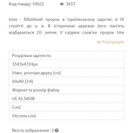
Код товару: 10022
3657
Ілля - біблійний пророк в Ізраїльському царстві, в IX
столітті до н. е. В історичних церквах його пам'ять
відбувається 20 липня. У східних слов'ян пророк Ілія
користувався особливим шануванням. У християнстві є
Розгорнути
найбільш шанованим старозавітним святим
Роздільна здатність
3543x4724px
Макс. розміри друку (см)
60x80 (3:4)
Формат та розмір файлу
tif, 42.58MB
Слої
Містить слої
Якість зображення
:
5