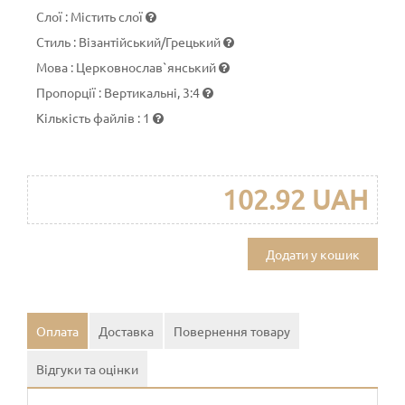
Слої
:
Містить слої
Стиль
:
Візантійський/Грецький
Мова
:
Церковнослав`янський
Пропорції
:
Вертикальні, 3:4
Кількість файлів
:
1
102.92 UAH
Додати у кошик
Оплата
Доставка
Повернення товару
Відгуки та оцінки