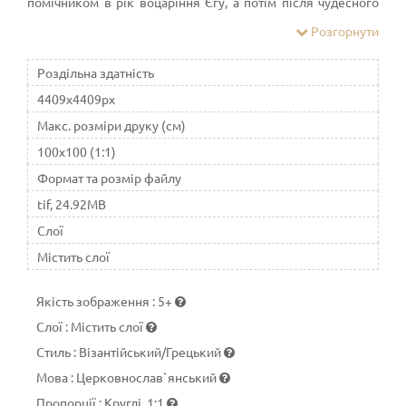
помічником в рік воцаріння Єгу, а потім після чудесного
вознесіння свого вчителя живим на небо - самостійним
Розгорнути
пророком
Роздільна здатність
4409x4409px
Макс. розміри друку (см)
100x100 (1:1)
Формат та розмір файлу
tif, 24.92MB
Слої
Містить слої
Якість зображення
:
5+
Слої
:
Містить слої
Стиль
:
Візантійський/Грецький
Мова
:
Церковнослав`янський
Пропорції
:
Круглі, 1:1