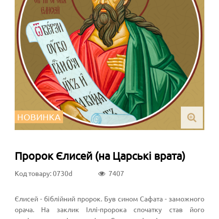
НОВИНКА
Пророк Єлисей (на Царські врата)
Код товару: 0730d
7407
Єлисей - біблійний пророк. Був сином Сафата - заможного
орача. На заклик Іллі-пророка спочатку став його