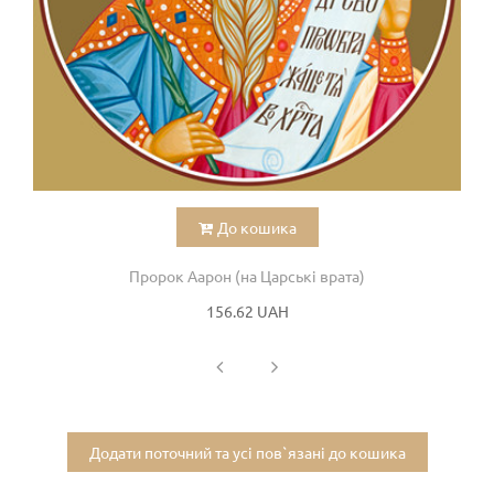
До кошика
Пророк Аарон (на Царські врата)
156.62 UAH
Додати поточний та усі пов`язані до кошика