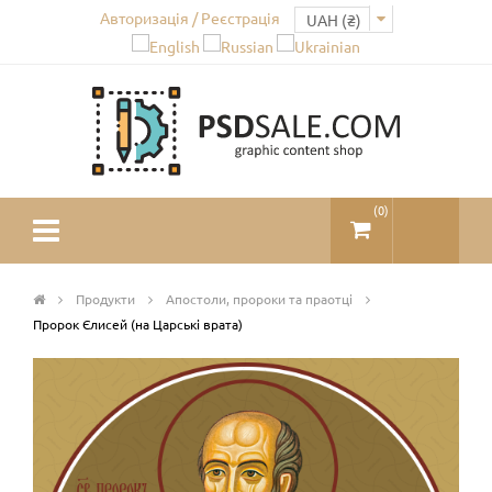
Авторизація / Реєстрація
(
0
)
Продукти
Апостоли, пророки та праотці
Пророк Єлисей (на Царські врата)