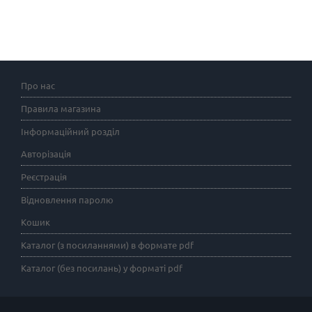
Про нас
Правила магазина
Інформаційний розділ
Авторізація
Реєстрація
Відновлення паролю
Кошик
Каталог (з посиланнями) в формате pdf
Каталог (без посилань) у форматі pdf