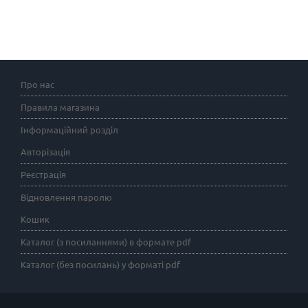
Про нас
Правила магазина
Інформаційний розділ
Авторізація
Реєстрація
Відновлення паролю
Кошик
Каталог (з посиланнями) в формате pdf
Каталог (без посилань) у форматі pdf