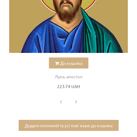
До кошика
Лука, апостол
223.74 UAH
Додати поточний та усі пов`язані до кошика