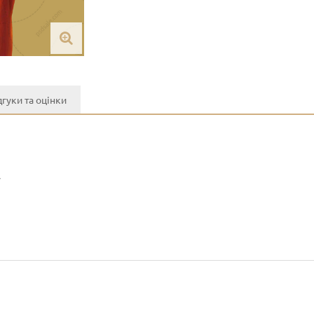
дгуки та оцінки
y