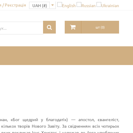
 / Реєстрація
шт
(
0
)
 кількох творів Нового Завіту. За свідченням всіх чотирьох
в, яких покликав Ісус Христос, і належав до його улюблених