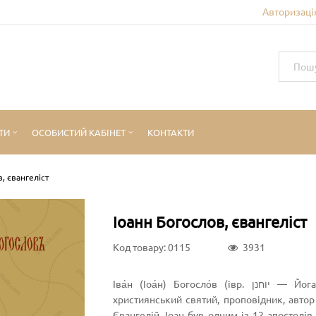
Авторизація
ТИ
ОСОБИСТИЙ КАБІНЕТ
КОНТАКТИ
, євангеліст
Іоанн Богослов, євангеліст
Код товару: 0115
3931
Іва́н (Іоа́н) Богосло́в (івр. יוחנן‎ — Йоганан, «Бог щедрий у благодаті») — апостол, євангеліст,
християнський святий, проповідник, автор
Євангелій, Іоан був одним із 12 апостолі