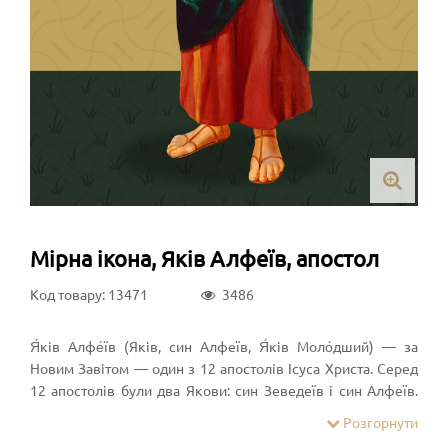
Мірна ікона, Яків Алфеїв, апостол
Код товару: 13471
3486
Я́ків Алфе́їв (Яків, син Алфеїв, Я́ків Моло́дший) — за
Новим Завітом — один з 12 апостолів Ісуса Христа. Серед
12 апостолів були два Якови: син Зеведеїв і син Алфеїв.
Євангеліст Марко називає другого апостола Якова
Розгорнути
Алфеєвого — Яковим Меншим. Його мати, Марія