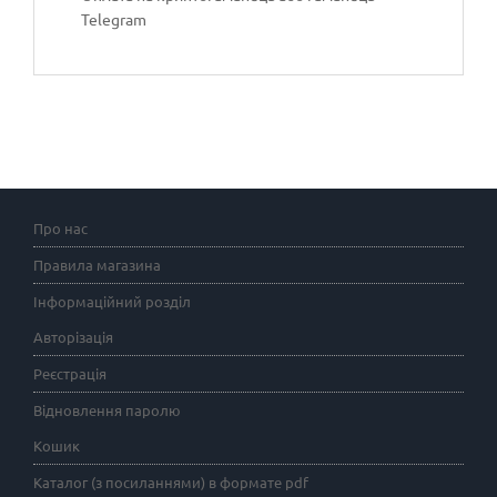
Telegram
Про нас
Правила магазина
Інформаційний розділ
Авторізація
Реєстрація
Відновлення паролю
Кошик
Каталог (з посиланнями) в формате pdf