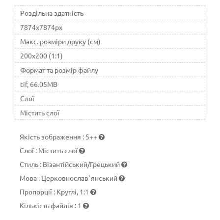
Роздільна здатність
7874x7874px
Макс. розміри друку (см)
200x200 (1:1)
Формат та розмір файлу
tif, 66.05MB
Слої
Містить слої
Якість зображення
:
5++
Слої
:
Містить слої
Стиль
:
Візантійський/Грецький
Мова
:
Церковнослав`янський
Пропорції
:
Круглі, 1:1
Кількість файлів
:
1