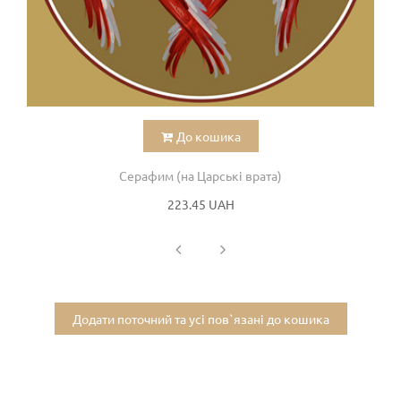
До кошика
Серафим (на Царські врата)
223.45 UAH
Додати поточний та усі пов`язані до кошика