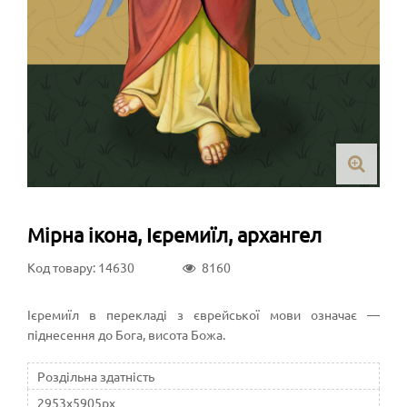
Мірна ікона, Ієремиїл, архангел
Код товару: 14630
8160
Ієремиїл в перекладі з єврейської мови означає —
піднесення до Бога, висота Божа.
Роздільна здатність
2953x5905px