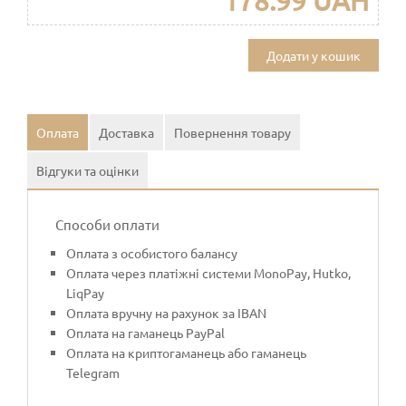
178.99 UAH
Додати у кошик
Оплата
Доставка
Повернення товару
Відгуки та оцінки
Способи оплати
Оплата з особистого балансу
Оплата через платіжні системи MonoPay, Hutko,
LiqPay
Оплата вручну на рахунок за IBAN
Оплата на гаманець PayPal
Оплата на криптогаманець або гаманець
Telegram