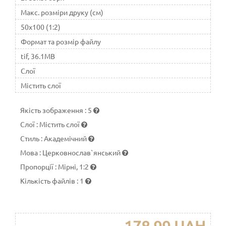
Макс. розміри друку (см)
50x100 (1:2)
Формат та розмір файлу
tif, 36.1MB
Слої
Містить слої
Якість зображення
:
5
Слої
:
Містить слої
Стиль
:
Академічний
Мова
:
Церковнослав`янський
Пропорції
:
Мірні, 1:2
Кількість файлів
:
1