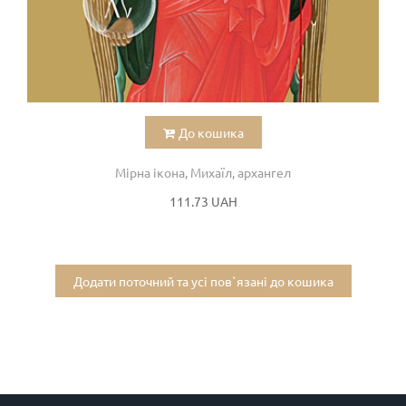
До кошика
Мірна ікона, Михаїл, архангел
111.73 UAH
Додати поточний та усі пов`язані до кошика