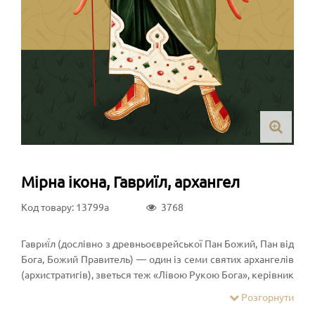
Мірна ікона, Гавриїл, архангел
Код товару: 13799a
3768
Гавриї́л (дослівно з древньоєврейської Пан Божий, Пан від
Бога, Божий Правитель) — один із семи святих архангелів
(архистратигів), зветься теж «Лівою Рукою Бога», керівник
чину херувимів, що оточують Божий Престол. Відомий в
Розгорнути
юдаїзмі (Гавриїл (івр. גַּבְרִיאֵל)), християнстві (грец.